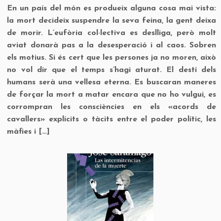
En un país del món es produeix alguna cosa mai vista:
la mort decideix suspendre la seva feina, la gent deixa
de morir. L’eufòria col·lectiva es deslliga, però molt
aviat donarà pas a la desesperació i al caos. Sobren
els motius. Si és cert que les persones ja no moren, això
no vol dir que el temps s’hagi aturat. El destí dels
humans serà una vellesa eterna. Es buscaran maneres
de forçar la mort a matar encara que no ho vulgui, es
corrompran les consciències en els «acords de
cavallers» explícits o tàcits entre el poder polític, les
màfies i […]