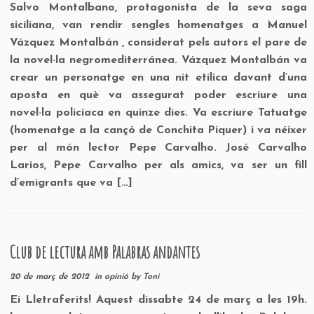
Salvo Montalbano, protagonista de la seva saga
siciliana, van rendir sengles homenatges a Manuel
Vázquez Montalbán , considerat pels autors el pare de
la novel·la negromediterránea. Vázquez Montalbán va
crear un personatge en una nit etílica davant d’una
aposta en què va assegurat poder escriure una
novel·la policíaca en quinze dies. Va escriure Tatuatge
(homenatge a la cançó de Conchita Piquer) i va néixer
per al món lector Pepe Carvalho. José Carvalho
Larios, Pepe Carvalho per als amics, va ser un fill
d’emigrants que va […]
Club de lectura amb Palabras andantes
20 de març de 2012
in
opinió
by
Toni
Ei Lletraferits! Aquest dissabte 24 de març a les 19h.