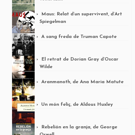
Maus: Relat d’un supervivent, d’Art
Spiegelman
A sang freda de Truman Capote
El retrat de Dorian Gray d’Oscar
Wilde
Aranmanoth, de Ana Maria Matute
Un món feliç, de Aldous Huxley
Rebelión en la granja, de George
Orwell