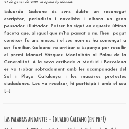
27 de gener de 2012
in
opinió
by
Monilok
Eduardo Galeano és sens dubte un reconegut
escriptor, periodista i novelista i alhora un gran
pensador i lluitador. Potser ha sigut en aquesta última
faceta que, al igual que m’ha passat a mi, l’heu pogut
conèixer fa uns mesos, i el seu nom us ha començat a
ser familiar. Galeano va arribar a Espanya per recollir
el premi Manuel Vázquez Montalbán al Palau de la
Generalitat. A la seva arribada a Madrid i Barcelona
es va trobar sobtadament amb les acampanades del
Sol i Plaça Catalunya i les massives protestes
ciudadanes. Les va recolzar, hi participà i amb el seu
[…]
Las palabras andantes – Eduardo Galeano (en pdf!)