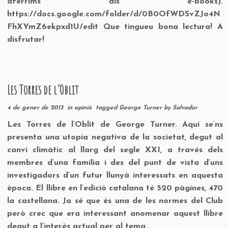
afèrrims als e-books).
https://docs.google.com/folder/d/0B0OfWDSvZJo4N
FhXYmZ6ekpxd1U/edit Que tingueu bona lectura! A
disfrutar!
Les Torres de l’Oblit
4 de gener de 2013
in
opinió
tagged
George Turner
by
Salvador
Les Torres de l’Oblit de George Turner. Aquí se’ns
presenta una utopia negativa de la societat, degut al
canvi climàtic al llarg del segle XXI, a través dels
membres d’una família i des del punt de vista d’uns
investigadors d’un futur llunyà interessats en aquesta
època. El llibre en l’edició catalana té 520 pàgines, 470
la castellana. Ja sé que és una de les normes del Club
però crec que era interessant anomenar aquest llibre
degut a l’interès actual per al tema.