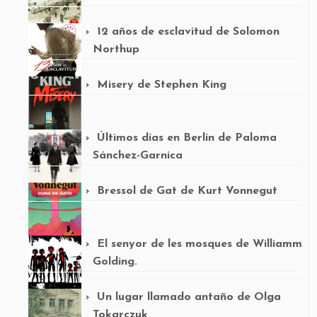
12 años de esclavitud de Solomon
Northup
Misery de Stephen King
Últimos días en Berlín de Paloma
Sánchez-Garnica
Bressol de Gat de Kurt Vonnegut
El senyor de les mosques de Williamm
Golding.
Un lugar llamado antaño de Olga
Tokarczuk