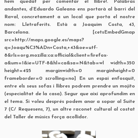
hem quedat per comentar el llibre!. Palabras
andantes, d’Eduardo Galeano ens portarà al barri del
Raval, concretament a un local que porta el nostre
nom: Lletraferits. Està a Joaquim Costa, 43,
Barcelona. [cetsEmbedGmap
src=http://maps.google.es/maps?
q=Joaqu%C3%ADn+Costa,+43&oe=utf-
8&rls=org.mozilla:ca:official&client=firefox-
a&um=1&ie=UTF-8&hl=ca&sa=N&tab=wl width=350
height=425 marginwidth=0 marginheight=0
frameborder=0 scrolling=no] En un espai enfosquit,
entre els seus sofas i llibres podrem prendre un mojito
(especialitat de la casa). Segur que així aprofundim en
el tema. Si voleu després podem anar a sopar al Suite
7 (C/ Requesens, 7), un altre raconet cultural al costat
del Taller de músics força acollidor.