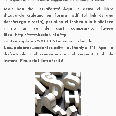
22 de gener de 2012
in
opinió
tagged
Eduardo Galeano
by
Xavilok
Molt bon dia lletraferits! Aquí us deixo el llibre
d’Eduardo Galeano en format pdf (el link és una
descàrrega directa), per si no el trobeu a la biblioteca
i no us ve de gust comprar-lo. [gview
file=»http://www.bsolot.info/wp-
content/uploads/2011/02/Galeano_Eduardo-
Las_palabras_andantes.pdf» authonly=»1″] Apa, a
disfrutar-lo i el comentem en el següent Club de
lectura. Fins aviat lletraferits!