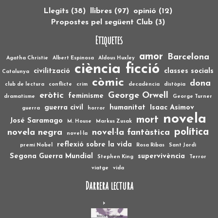
Llegits
(38)
llibres
(97)
opinió
(12)
Propostes pel següent Club
(3)
Etiquetes
amor
Barcelona
Agatha Christie
Albert Espinosa
Aldous Huxley
ciència ficció
civilització
classes socials
Catalunya
còmic
dona
club de lectura
conflicte
crim
decadència
distòpia
eròtic
George Orwell
feminisme
dramatisme
George Turner
guerra civil
humanitat
Isaac Asimov
guerra
horror
novela
mort
José Saramago
M. House
Markus Zusak
política
novela negra
novel·la fantàstica
novel·la
reflexió sobre la vida
premi Nobel
Rosa Ribas
Sant Jordi
Segona Guerra Mundial
supervivència
Stephen King
Terror
viatge
vida
Darrera lectura