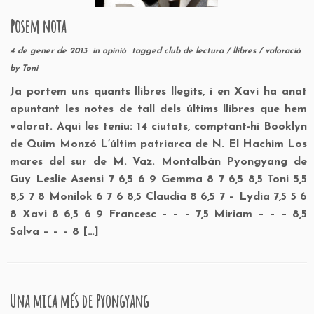
Posem nota
4 de gener de 2013
in
opinió
tagged
club de lectura
/
llibres
/
valoració
by
Toni
Ja portem uns quants llibres llegits, i en Xavi ha anat
apuntant les notes de tall dels últims llibres que hem
valorat. Aquí les teniu: 14 ciutats, comptant-hi Booklyn
de Quim Monzó L’últim patriarca de N. El Hachim Los
mares del sur de M. Vaz. Montalbán Pyongyang de
Guy Leslie Asensi 7 6,5 6 9 Gemma 8 7 6,5 8,5 Toni 5,5
8,5 7 8 Monilok 6 7 6 8,5 Claudia 8 6,5 7 – Lydia 7,5 5 6
8 Xavi 8 6,5 6 9 Francesc – – – 7,5 Miriam – – – 8,5
Salva – – – 8 […]
Una mica més de Pyongyang