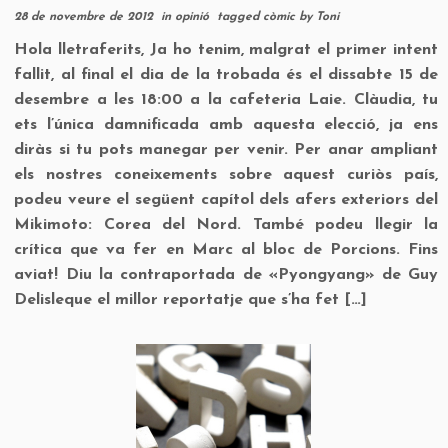
28 de novembre de 2012
in
opinió
tagged
còmic
by
Toni
Hola lletraferits, Ja ho tenim, malgrat el primer intent
fallit, al final el dia de la trobada és el dissabte 15 de
desembre a les 18:00 a la cafeteria Laie. Clàudia, tu
ets l’única damnificada amb aquesta elecció, ja ens
diràs si tu pots manegar per venir. Per anar ampliant
els nostres coneixements sobre aquest curiòs país,
podeu veure el següent capítol dels afers exteriors del
Mikimoto: Corea del Nord. També podeu llegir la
crítica que va fer en Marc al bloc de Porcions. Fins
aviat! Diu la contraportada de «Pyongyang» de Guy
Delisleque el millor reportatje que s’ha fet […]