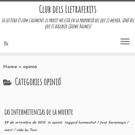
Club dels Lletraferits
La lectura és com l’aliment; el profit no està en la proporció del que es menja, sinó del
que es digereix. (Jaime Balmes)
Skip
to
Home
»
opinió
content
Categories
opinió
Las intermitencias de la muerte
29 de setembre de 2013
in
opinió
tagged
humanitat
/
José Saramago
/
mort
/
vida
by
Toni