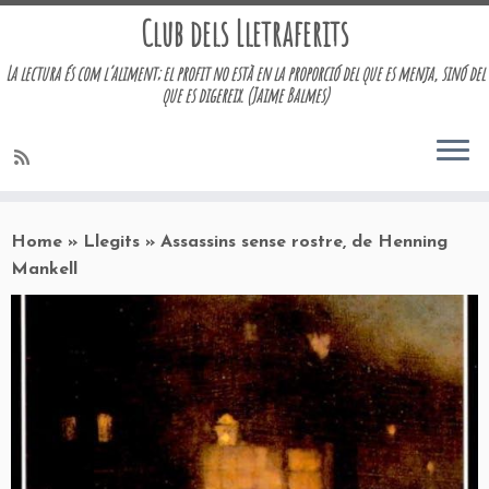
Club dels Lletraferits
La lectura és com l’aliment; el profit no està en la proporció del que es menja, sinó del
que es digereix. (Jaime Balmes)
Skip
to
Home
»
Llegits
»
Assassins sense rostre, de Henning
content
Mankell