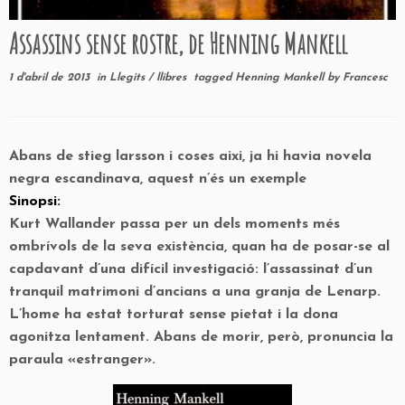
Assassins sense rostre, de Henning Mankell
1 d'abril de 2013
in
Llegits
/
llibres
tagged
Henning Mankell
by
Francesc
Abans de stieg larsson i coses aixi, ja hi havia novela
negra escandinava, aquest n’és un exemple
Sinopsi:
Kurt Wallander passa per un dels moments més
ombrívols de la seva existència, quan ha de posar-se al
capdavant d’una difícil investigació: l’assassinat d’un
tranquil matrimoni d’ancians a una granja de Lenarp.
L’home ha estat torturat
sense
pietat i la dona
agonitza lentament. Abans de morir, però, pronuncia la
paraula «estranger».