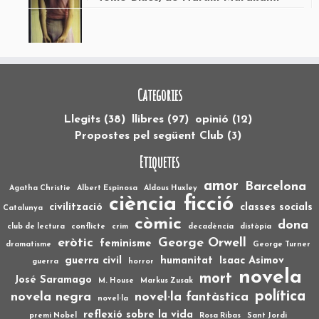
Categories
Llegits
(38)
llibres
(97)
opinió
(12)
Propostes pel següent Club
(3)
Etiquetes
amor
Barcelona
Agatha Christie
Albert Espinosa
Aldous Huxley
ciència ficció
civilització
classes socials
Catalunya
còmic
dona
club de lectura
conflicte
crim
decadència
distòpia
eròtic
George Orwell
feminisme
dramatisme
George Turner
guerra civil
humanitat
Isaac Asimov
guerra
horror
novela
mort
José Saramago
M. House
Markus Zusak
política
novela negra
novel·la fantàstica
novel·la
reflexió sobre la vida
premi Nobel
Rosa Ribas
Sant Jordi