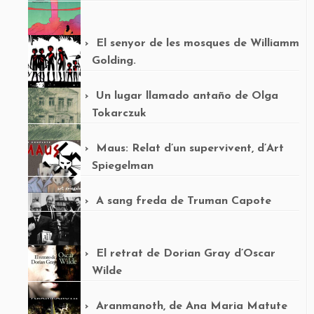
El senyor de les mosques de Williamm
Golding.
Un lugar llamado antaño de Olga
Tokarczuk
Maus: Relat d’un supervivent, d’Art
Spiegelman
A sang freda de Truman Capote
El retrat de Dorian Gray d’Oscar
Wilde
Aranmanoth, de Ana Maria Matute