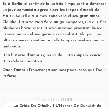
Ja a Berlín, el sentit de la justícia l’impulsarà a defensar
un jove comunista agredit per les tropes d’assalt de
Hitler. Aquell dia, a més, coneixerà el seu gran amor,
Claudia. La seva vida farà un gir inesperat, i la que fins
aleshores havia estat la seva màxima prioritat, buscar
la seva mare i el seu germà, serà substituïda per una
altra de més urgent en aquells temps convulsos: seguir
amb vida.
Una història d’amor i guerra, de lluita i supervivència.
Una delícia narrativa.
Quan l’amor i l’esperança són més poderosos que l’odi i
la fúria.
Post navigation
←
La Crida De Cthulhu I L’Horror De Dunwich de