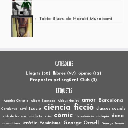
Tokio Blues, de Haruki Murakami
Categories
Llegits
(38)
llibres
(97)
opinió
(12)
Propostes pel següent Club
(3)
Etiquetes
amor
Barcelona
Agatha Christie
Albert Espinosa
Aldous Huxley
ciència ficció
civilització
classes socials
Catalunya
còmic
dona
club de lectura
conflicte
crim
decadència
distòpia
eròtic
George Orwell
feminisme
dramatisme
George Turner