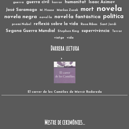
guerra civil
humanitat
Isaac Asimov
guerra
horror
novela
mort
José Saramago
M. House
Markus Zusak
política
novela negra
novel·la fantàstica
novel·la
reflexió sobre la vida
premi Nobel
Rosa Ribas
Sant Jordi
Segona Guerra Mundial
supervivència
Stephen King
Terror
viatge
vida
Darrera lectura
El carrer de les Camèlies de Mercè Rodoreda
Mestre de cerimònies...