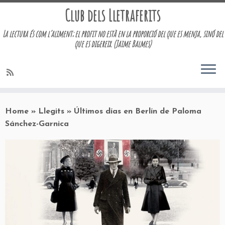
Club dels Lletraferits
La lectura és com l’aliment; el profit no està en la proporció del que es menja, sinó del
que es digereix. (Jaime Balmes)
Skip
to
Home
»
Llegits
»
Últimos días en Berlín de Paloma
content
Sánchez-Garnica