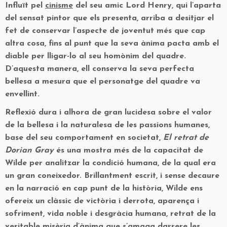
Influït pel
cinisme
del seu amic Lord Henry, qui l’aparta
del sensat pintor que els presenta, arriba a desitjar el
fet de conservar l’aspecte de joventut més que cap
altra cosa, fins al punt que la seva ànima pacta amb el
diable per lligar-lo al seu homònim del quadre.
D’aquesta manera, ell conserva la seva perfecta
bellesa a mesura que el personatge del quadre va
envellint.
Reflexió dura i alhora de gran lucidesa sobre el valor
de la bellesa i la naturalesa de les passions humanes,
base del seu comportament en societat,
El retrat de
Dorian Gray
és una mostra més de la capacitat de
Wilde per analitzar la condició humana, de la qual era
un gran coneixedor. Brillantment escrit, i sense decaure
en la narració en cap punt de la història, Wilde ens
ofereix un clàssic de victòria i derrota, aparença i
sofriment, vida noble i desgràcia humana, retrat de la
veritable misèria d’ànima que s’amaga darrere les