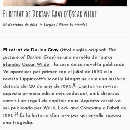
El retrat de Dorian Gray d’Oscar Wilde
27 d'octubre de 2016
in
Llegits
/
llibres
by
Monilok
El retrat de Dorian Gray
(títol
anglès
original:
The
picture of Dorian Gray
) és una novel·la de l’autor
irlandès
Oscar Wilde
, i la seva única novel·la publicada.
Va aparèixer per primer cop el juliol de 1890 a la
revista
Lippincott’s Montly Magazine
com una història
[1]
datada del 20 de juny de 1890.
L’autor va revisar
aquesta primera edició més endavant, amb diversos
canvis i un seguit de capítols nous. Aquesta versió va
ser publicada per
Ward, Lock and Company
a l’abril de
[2]
1891.
És la història d’un jove per qui envellir suposa
una tragèdia.