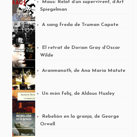
Maus: Relat d’un supervivent, d’Art
Spiegelman
A sang freda de Truman Capote
El retrat de Dorian Gray d’Oscar
Wilde
Aranmanoth, de Ana Maria Matute
Un món feliç, de Aldous Huxley
Rebelión en la granja, de George
Orwell