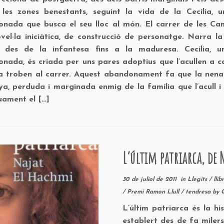
 les zones benestants, seguint la vida de la Cecília, 
nada que busca el seu lloc al món. El carrer de les Cam
vel·la iniciàtica, de construcció de personatge. Narra l
a des de la infantesa fins a la maduresa. Cecília, 
nada, és criada per uns pares adoptius que l’acullen a c
a troben al carrer. Aquest abandonament fa que la nena 
ya, perduda i marginada enmig de la família que l’acull i
uament el […]
L’últim patriarca, de 
30 de juliol de 2011
in
Llegits
/
lli
/
Premi Ramon Llull
/
tendresa
by
L’últim patriarca és la hi
establert des de fa miler