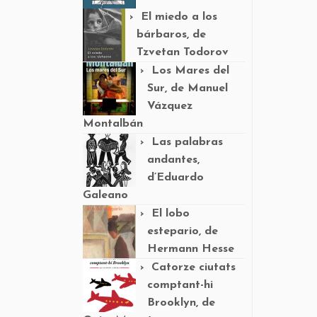
El miedo a los
bárbaros, de
Tzvetan Todorov
Los Mares del
Sur, de Manuel
Vázquez
Montalbán
Las palabras
andantes,
d’Eduardo
Galeano
El lobo
estepario, de
Hermann Hesse
Catorze ciutats
comptant-hi
Brooklyn, de