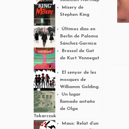
Solomon Northup
Misery de
Stephen King
Últimos días en
Berlín de Paloma
Sánchez-Garnica
Bressol de Gat
de Kurt Vonnegut
El senyor de les
mosques de
Williamm Golding.
Un lugar
llamado antaño
de Olga
Tokarczuk
Maus: Relat d’un