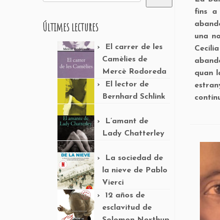
fins a
Últimes lectures
abando
una no
El carrer de les
Cecíli
Camèlies de
abando
Mercè Rodoreda
quan l
El lector de
estran
Bernhard Schlink
contín
L’amant de
Lady Chatterley
La sociedad de
la nieve de Pablo
Vierci
12 años de
esclavitud de