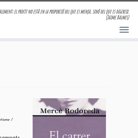
aliment; el profit no està en la proporció del que es menja, sinó del que es digereix.
(Jaime Balmes)
tisme
/
scampats