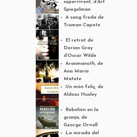
supervivent, d’Art
Spiegelman
A sang freda de
Truman Capote
El retrat de
Dorian Gray
d’Oscar Wilde
Aranmanoth, de
Ana Maria
Matute
Un món feliç, de
Aldous Huxley
Rebelión en la
granja, de
George Orwell
La mirada del