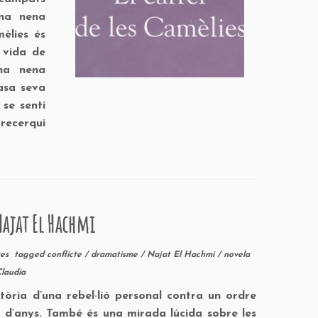
una nena
èlies és
a vida de
una nena
asa seva
se senti
 recerqui
Najat El Hachmi
bres
tagged
conflicte
/
dramatisme
/
Najat El Hachmi
/
novela
Claudia
stòria d’una rebel·lió personal contra un ordre
s d’anys. També és una mirada lúcida sobre les