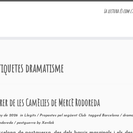
La lectura és com l’
tiquetes
dramatisme
rrer de les Camèlies de Mercè Rodoreda
ny de 2026
in
Llegits
/
Propostes pel següent Club
tagged
Barcelona
/
drama
odoreda
/
postguerra
by
Xavilok
celona de postguerra, des dels barris marginals i els de