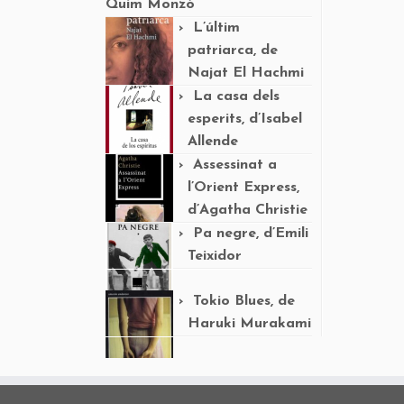
Quim Monzó
L’últim
patriarca, de
Najat El Hachmi
La casa dels
esperits, d’Isabel
Allende
Assessinat a
l’Orient Express,
d’Agatha Christie
Pa negre, d’Emili
Teixidor
Tokio Blues, de
Haruki Murakami