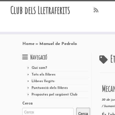
Club dels Lletraferits
Skip
to
Home
»
Manuel de Pedrolo
content
E
Navegació
Qui som?
Tots els llibres
Llibres llegits
Mecan
Puntuació dels llibres
Propostes pel següent Club
30 de ju
Cerca
/
humani
Cerca
És l’o