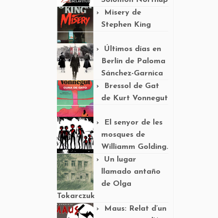
Solomon Northup
Misery de
Stephen King
Últimos días en
Berlín de Paloma
Sánchez-Garnica
Bressol de Gat
de Kurt Vonnegut
El senyor de les
mosques de
Williamm Golding.
Un lugar
llamado antaño
de Olga
Tokarczuk
Maus: Relat d’un