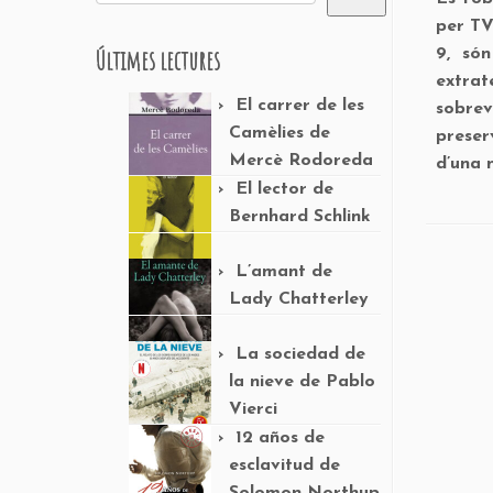
per TV
Últimes lectures
9, són
extrat
El carrer de les
sobrev
Camèlies de
preser
Mercè Rodoreda
d’una 
El lector de
Bernhard Schlink
L’amant de
Lady Chatterley
La sociedad de
la nieve de Pablo
Vierci
12 años de
esclavitud de