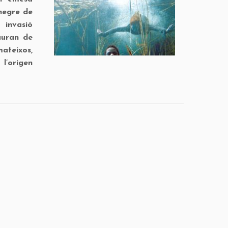
 negre de
 invasió
auran de
ateixos,
 l’origen