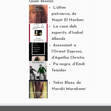
Quim Monzó
L’últim
patriarca, de
Najat El Hachmi
La casa dels
esperits, d’Isabel
Allende
Assessinat a
l’Orient Express,
d’Agatha Christie
Pa negre, d’Emili
Teixidor
Tokio Blues, de
Haruki Murakami