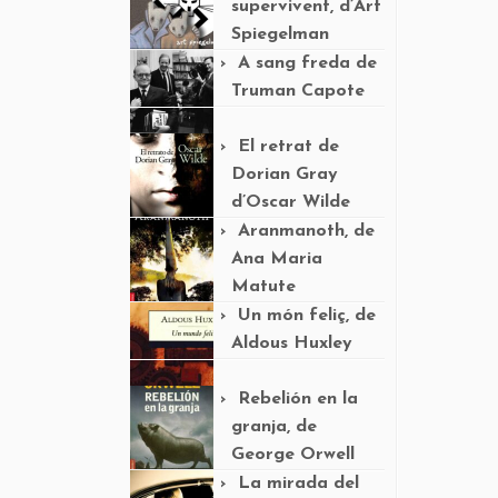
supervivent, d’Art
Spiegelman
A sang freda de
Truman Capote
El retrat de
Dorian Gray
d’Oscar Wilde
Aranmanoth, de
Ana Maria
Matute
Un món feliç, de
Aldous Huxley
Rebelión en la
granja, de
George Orwell
La mirada del