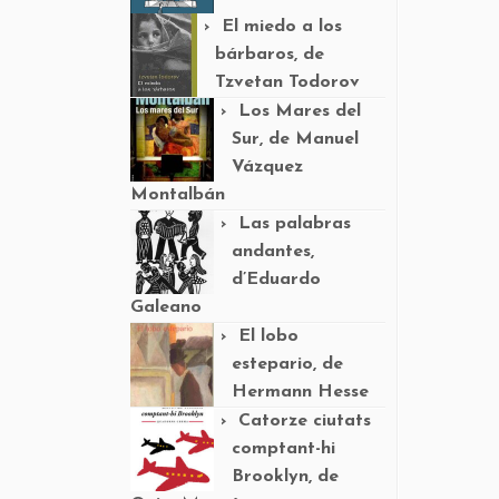
El miedo a los
bárbaros, de
Tzvetan Todorov
Los Mares del
Sur, de Manuel
Vázquez
Montalbán
Las palabras
andantes,
d’Eduardo
Galeano
El lobo
estepario, de
Hermann Hesse
Catorze ciutats
comptant-hi
Brooklyn, de