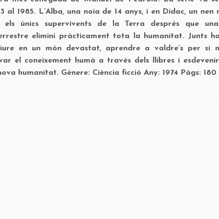
3 al 1985. L’Alba, una noia de 14 anys, i en Dídac, un nen
 els únics supervivents de la Terra després que una
errestre elimini pràcticament tota la humanitat. Junts h
iure en un món devastat, aprendre a valdre’s per si m
var el coneixement humà a través dels llibres i esdevenir
nova humanitat. Gènere: Ciència ficció Any: 1974 Pàgs: 180