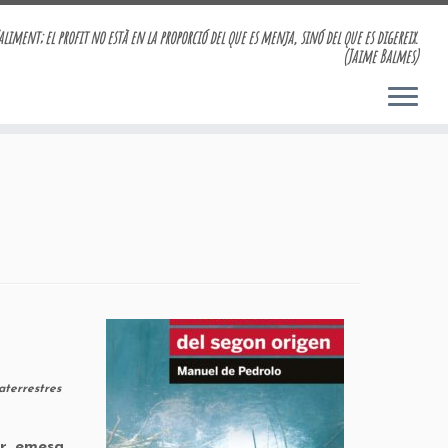
aliment; el profit no està en la proporció del que es menja, sinó del que es digereix.
(Jaime Balmes)
aterrestres
er emesa