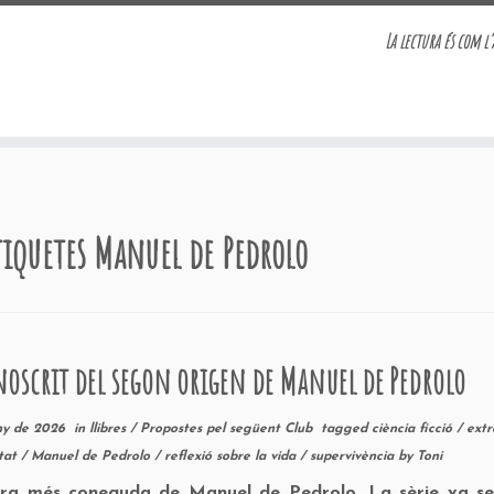
La lectura és com l’
tiquetes
Manuel de Pedrolo
oscrit del segon origen de Manuel de Pedrolo
ny de 2026
in
llibres
/
Propostes pel següent Club
tagged
ciència ficció
/
extr
tat
/
Manuel de Pedrolo
/
reflexió sobre la vida
/
supervivència
by
Toni
bra més coneguda de Manuel de Pedrolo. La sèrie va s