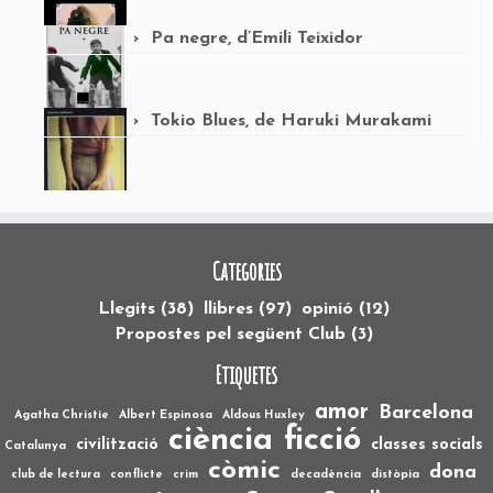
Pa negre, d’Emili Teixidor
Tokio Blues, de Haruki Murakami
Categories
Llegits
(38)
llibres
(97)
opinió
(12)
Propostes pel següent Club
(3)
Etiquetes
amor
Barcelona
Agatha Christie
Albert Espinosa
Aldous Huxley
ciència ficció
civilització
classes socials
Catalunya
còmic
dona
club de lectura
conflicte
crim
decadència
distòpia