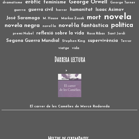
eròtic
George Orwell
feminisme
dramatisme
George Turner
guerra civil
humanitat
Isaac Asimov
guerra
horror
novela
mort
José Saramago
M. House
Markus Zusak
política
novela negra
novel·la fantàstica
novel·la
reflexió sobre la vida
premi Nobel
Rosa Ribas
Sant Jordi
Segona Guerra Mundial
supervivència
Stephen King
Terror
viatge
vida
Darrera lectura
El carrer de les Camèlies de Mercè Rodoreda