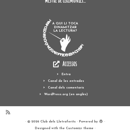
Mestre de cerimònies...
MARTA TONI ASENSI GEMMA XAVI LYDIA MÓNICA FRANCESC MIRIAM
A QUI LI TOCA
DINAMITZAR
LA LECTURA?
Accessos
Entra
Canal de les entrades
Canal dels comentaris
WordPress.org (en anglès)
·
© 2026
Club dels Lletraferits
·
Powered by
·
Designed with the
Customizr theme
·