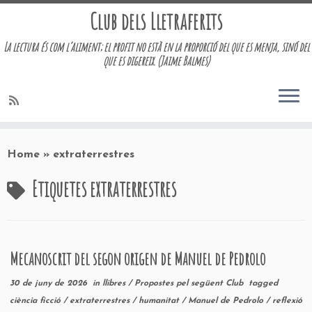
Club dels Lletraferits
La lectura és com l’aliment; el profit no està en la proporció del que es menja, sinó del
que es digereix. (Jaime Balmes)
Skip
to
Home
»
extraterrestres
content
Etiquetes
extraterrestres
Mecanoscrit del segon origen de Manuel de Pedrolo
30 de juny de 2026
in
llibres
/
Propostes pel següent Club
tagged
ciència ficció
/
extraterrestres
/
humanitat
/
Manuel de Pedrolo
/
reflexió