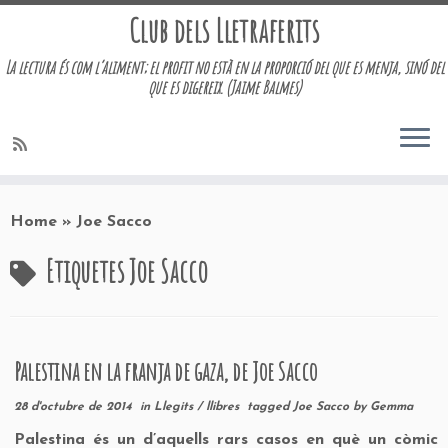
Club dels Lletraferits
La lectura és com l’aliment; el profit no està en la proporció del que es menja, sinó del
que es digereix. (Jaime Balmes)
Skip
to
Home
»
Joe Sacco
content
Etiquetes
Joe Sacco
Palestina en la franja de gaza, de Joe Sacco
28 d'octubre de 2014
in
Llegits
/
llibres
tagged
Joe Sacco
by
Gemma
Palestina és un d’aquells rars casos en què un còmic