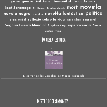
guerra civil
humanitat
Isaac Asimov
guerra
horror
novela
mort
José Saramago
M. House
Markus Zusak
política
novela negra
novel·la fantàstica
novel·la
reflexió sobre la vida
premi Nobel
Rosa Ribas
Sant Jordi
Segona Guerra Mundial
supervivència
Stephen King
Terror
viatge
vida
Darrera lectura
El carrer de les Camèlies de Mercè Rodoreda
Mestre de cerimònies...