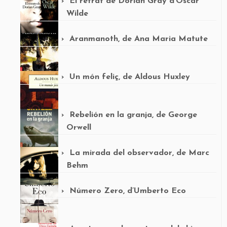
El retrat de Dorian Gray d’Oscar
Wilde
Aranmanoth, de Ana Maria Matute
Un món feliç, de Aldous Huxley
Rebelión en la granja, de George
Orwell
La mirada del observador, de Marc
Behm
Número Zero, d’Umberto Eco