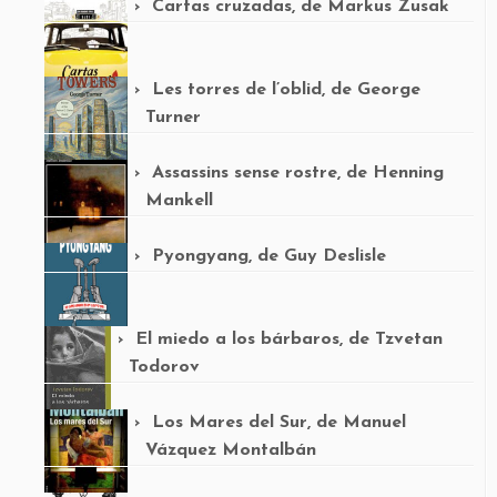
Cartas cruzadas, de Markus Zusak
Les torres de l’oblid, de George
Turner
Assassins sense rostre, de Henning
Mankell
Pyongyang, de Guy Deslisle
El miedo a los bárbaros, de Tzvetan
Todorov
Los Mares del Sur, de Manuel
Vázquez Montalbán