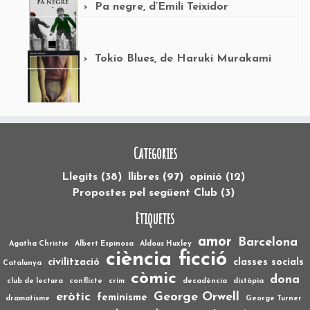
Pa negre, d’Emili Teixidor
Tokio Blues, de Haruki Murakami
Categories
Llegits
(38)
llibres
(97)
opinió
(12)
Propostes pel següent Club
(3)
Etiquetes
amor
Barcelona
Agatha Christie
Albert Espinosa
Aldous Huxley
ciència ficció
civilització
classes socials
Catalunya
còmic
dona
club de lectura
conflicte
crim
decadència
distòpia
eròtic
George Orwell
feminisme
dramatisme
George Turner