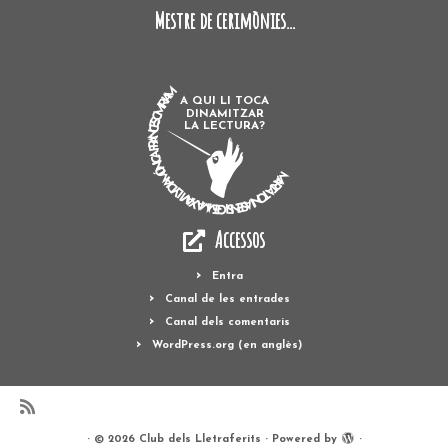
Mestre de cerimònies...
MARTA TONI ASENSI GEMMA XAVI LYDIA MÓNICA FRANCESC MIRIAM
A QUI LI TOCA
DINAMITZAR
LA LECTURA?
Accessos
Entra
Canal de les entrades
Canal dels comentaris
WordPress.org (en anglès)
·
© 2026
Club dels Lletraferits
·
Powered by
·