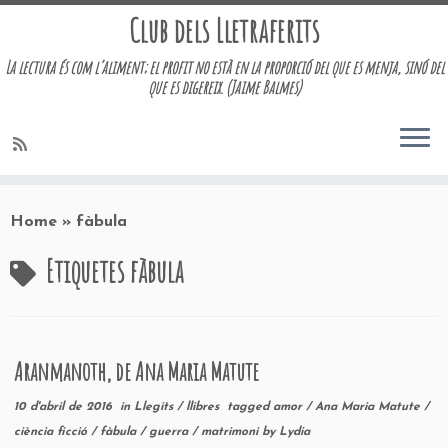
Club dels Lletraferits
La lectura és com l’aliment; el profit no està en la proporció del que es menja, sinó del
que es digereix. (Jaime Balmes)
Skip
to
Home
»
fàbula
content
Etiquetes
fàbula
Aranmanoth, de Ana Maria Matute
10 d'abril de 2016
in
Llegits
/
llibres
tagged
amor
/
Ana Maria Matute
/
ciència ficció
/
fàbula
/
guerra
/
matrimoni
by
Lydia