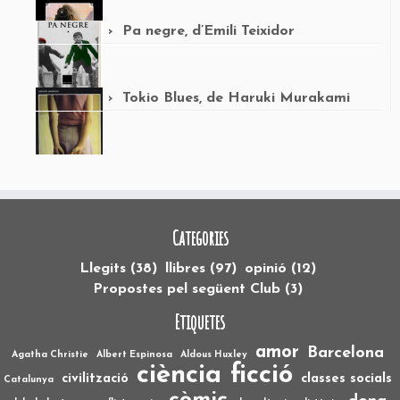
Pa negre, d’Emili Teixidor
Tokio Blues, de Haruki Murakami
Categories
Llegits
(38)
llibres
(97)
opinió
(12)
Propostes pel següent Club
(3)
Etiquetes
amor
Barcelona
Agatha Christie
Albert Espinosa
Aldous Huxley
ciència ficció
civilització
classes socials
Catalunya