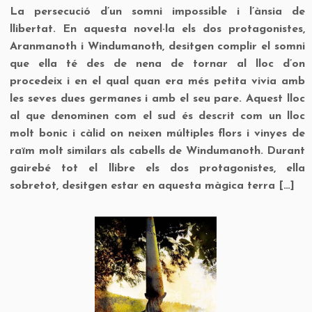
La persecució d’un somni impossible i l’ànsia de
llibertat. En aquesta novel·la els dos protagonistes,
Aranmanoth i Windumanoth, desitgen complir el somni
que ella té des de nena de tornar al lloc d’on
procedeix i en el qual quan era més petita vivia amb
les seves dues germanes i amb el seu pare. Aquest lloc
al que denominen com el sud és descrit com un lloc
molt bonic i càlid on neixen múltiples flors i vinyes de
raïm molt similars als cabells de Windumanoth. Durant
gairebé tot el llibre els dos protagonistes, ella
sobretot, desitgen estar en aquesta màgica terra […]