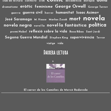
còmic
dona
club de lectura
conflicte
crim
decadència
distòpia
eròtic
George Orwell
feminisme
dramatisme
George Turner
guerra civil
humanitat
Isaac Asimov
guerra
horror
novela
mort
José Saramago
M. House
Markus Zusak
política
novela negra
novel·la fantàstica
novel·la
reflexió sobre la vida
premi Nobel
Rosa Ribas
Sant Jordi
Segona Guerra Mundial
supervivència
Stephen King
Terror
viatge
vida
Darrera lectura
El carrer de les Camèlies de Mercè Rodoreda