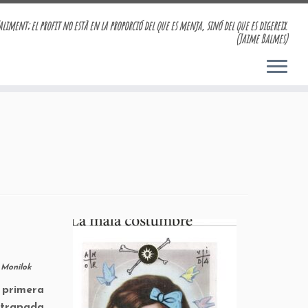
aliment; el profit no està en la proporció del que es menja, sinó del que es digereix.
(Jaime Balmes)
y
Monilok
 primera
atrapada