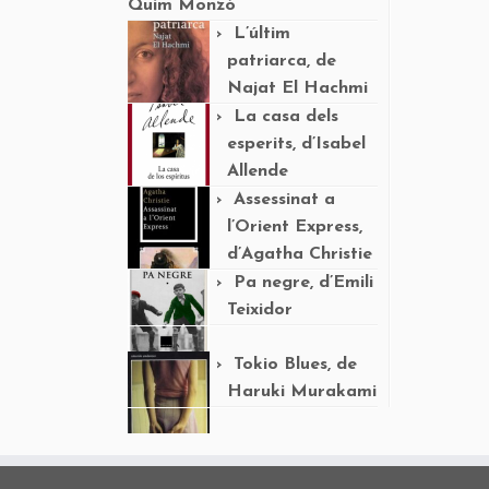
Quim Monzó
L’últim
patriarca, de
Najat El Hachmi
La casa dels
esperits, d’Isabel
Allende
Assessinat a
l’Orient Express,
d’Agatha Christie
Pa negre, d’Emili
Teixidor
Tokio Blues, de
Haruki Murakami