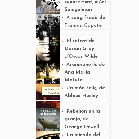
supervivent, d’Art
Spiegelman
A sang freda de
Truman Capote
El retrat de
Dorian Gray
d’Oscar Wilde
Aranmanoth, de
Ana Maria
Matute
Un món feliç, de
Aldous Huxley
Rebelión en la
granja, de
George Orwell
La mirada del