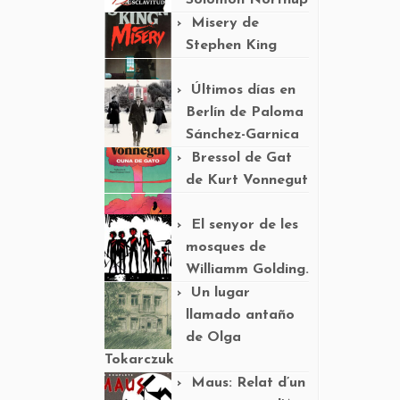
Solomon Northup
Misery de
Stephen King
Últimos días en
Berlín de Paloma
Sánchez-Garnica
Bressol de Gat
de Kurt Vonnegut
El senyor de les
mosques de
Williamm Golding.
Un lugar
llamado antaño
de Olga
Tokarczuk
Maus: Relat d’un