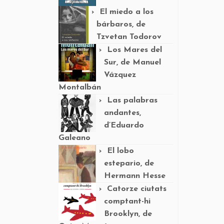
El miedo a los
bárbaros, de
Tzvetan Todorov
Los Mares del
Sur, de Manuel
Vázquez
Montalbán
Las palabras
andantes,
d’Eduardo
Galeano
El lobo
estepario, de
Hermann Hesse
Catorze ciutats
comptant-hi
Brooklyn, de