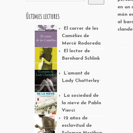
en un 
Últimes lectures
món en
al barr
El carrer de les
clande
Camèlies de
Mercè Rodoreda
El lector de
Bernhard Schlink
L’amant de
Lady Chatterley
La sociedad de
la nieve de Pablo
Vierci
12 años de
esclavitud de