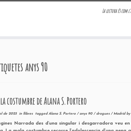
La lectura és com l’
tiquetes
anys 90
la costumbre de Alana S. Portero
iol de 2025
in
llibres
tagged
Alana S. Portero
/
anys 90
/
drogues
/
Madrid
b
gines Narrada des d’una singular i desgarradora veu en
a, La mala costumbre recorre l’adolescencia d’una nena 