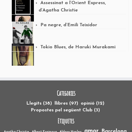
Assessinat a l’Orient Express,
d’Agatha Christie
Pa negre, d’Emili Teixidor
Tokio Blues, de Haruki Murakami
Categories
Llegits
(38)
llibres
(97)
opinió
(12)
Propostes pel següent Club
(3)
Etiquetes
amor
Barcelona
Agatha Christie
Albert Espinosa
Aldous Huxley