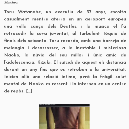
Sánchez
Toru Watanabe, un executiu de 37 anys, escolta
casualment mentre aterra en un aeroport europeu
una vella cançó dels Beatles, i la música el fa
retrocedir la seva joventut, al turbulent Tòquio de
finals dels seixanta. Toru recorda, amb una barreja de
melangia i desassossec, a la inestable i misteriosa
Naoko, la núvia del seu millor i únic amic de
l’adolescència, Kizuki. El suïcidi de aquest els distància
durant un any fins que es retroben a la universitat.
Inicien allà una relació íntima, però la fràgil salut
mental de Naoko es ressent i la internen en un centre
de repòs. […]