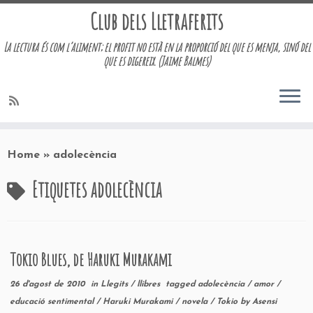
Club dels Lletraferits
La lectura és com l’aliment; el profit no està en la proporció del que es menja, sinó del
que es digereix. (Jaime Balmes)
Skip
to
Home
»
adolecència
content
Etiquetes
adolecència
Tokio Blues, de Haruki Murakami
26 d'agost de 2010
in
Llegits
/
llibres
tagged
adolecència
/
amor
/
educació sentimental
/
Haruki Murakami
/
novela
/
Tokio
by
Asensi