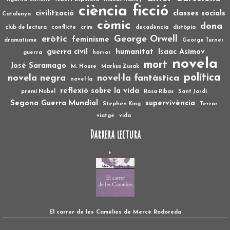
ciència ficció
civilització
classes socials
Catalunya
còmic
dona
club de lectura
conflicte
crim
decadència
distòpia
eròtic
George Orwell
feminisme
dramatisme
George Turner
guerra civil
humanitat
Isaac Asimov
guerra
horror
novela
mort
José Saramago
M. House
Markus Zusak
política
novela negra
novel·la fantàstica
novel·la
reflexió sobre la vida
premi Nobel
Rosa Ribas
Sant Jordi
Segona Guerra Mundial
supervivència
Stephen King
Terror
viatge
vida
Darrera lectura
El carrer de les Camèlies de Mercè Rodoreda