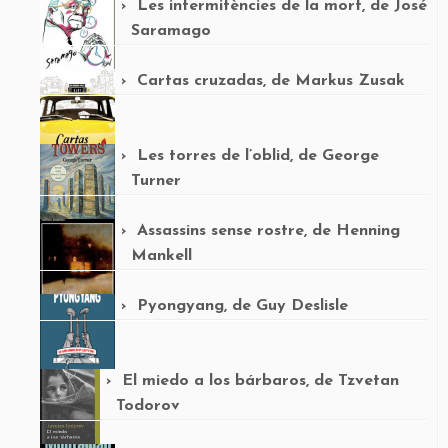
Les intermitències de la mort, de José
Saramago
Cartas cruzadas, de Markus Zusak
Les torres de l’oblid, de George
Turner
Assassins sense rostre, de Henning
Mankell
Pyongyang, de Guy Deslisle
El miedo a los bárbaros, de Tzvetan
Todorov