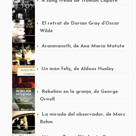
A sang freda de Truman Capote
El retrat de Dorian Gray d’Oscar
Wilde
Aranmanoth, de Ana Maria Matute
Un món feliç, de Aldous Huxley
Rebelión en la granja, de George
Orwell
La mirada del observador, de Marc
Behm