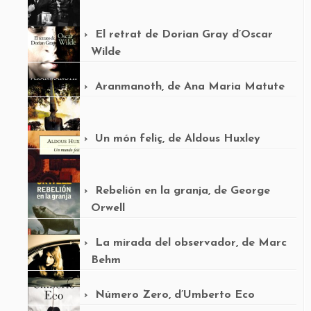
El retrat de Dorian Gray d’Oscar
Wilde
Aranmanoth, de Ana Maria Matute
Un món feliç, de Aldous Huxley
Rebelión en la granja, de George
Orwell
La mirada del observador, de Marc
Behm
Número Zero, d’Umberto Eco