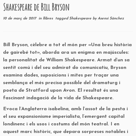
Shakespeare de Bill Bryson
10 de març de 2017
in
llibres
tagged
Shakespeare
by
Asensi Sánchez
Bill Bryson, cèlebre a tot el món per «Una breu història
de gairebé tot», aborda ara un enigma en majúscules:
la personalitat de William Shakespeare. Armat d’un sa
sentit comú i del seu admirat do comunicatiu, Bryson
examina dades, suposicions i mites per traçar una
semblança el més precisa possible del dramaturg i
poeta de Stratford upon Avon. El resultat és una
fascinant indagació de la vida de Shakespeare.
Evoca l’Anglaterra isabelina, amb l’assot de la pesta i
el seu expansionisme imperialista, l’emergent capital
londinenc i els usos i costums del món teatral. I en
aquest marc històric, que depara sorpreses notables i