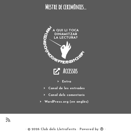
Mestre de cerimònies...
MARTA TONI ASENSI GEMMA XAVI LYDIA MÓNICA FRANCESC MIRIAM
A QUI LI TOCA
DINAMITZAR
LA LECTURA?
Accessos
Entra
Canal de les entrades
Canal dels comentaris
WordPress.org (en anglès)
·
© 2026
Club dels Lletraferits
·
Powered by
·