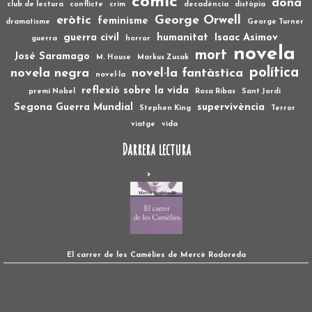
còmic
dona
club de lectura
conflicte
crim
decadència
distòpia
eròtic
George Orwell
feminisme
dramatisme
George Turner
guerra civil
humanitat
Isaac Asimov
guerra
horror
novela
mort
José Saramago
M. House
Markus Zusak
política
novela negra
novel·la fantàstica
novel·la
reflexió sobre la vida
premi Nobel
Rosa Ribas
Sant Jordi
Segona Guerra Mundial
supervivència
Stephen King
Terror
viatge
vida
Darrera lectura
El carrer de les Camèlies de Mercè Rodoreda