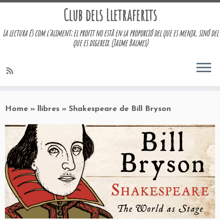
Club dels Lletraferits
La lectura és com l’aliment; el profit no està en la proporció del que es menja, sinó del
que es digereix. (Jaime Balmes)
Skip
to
Home
»
llibres
»
Shakespeare de Bill Bryson
content