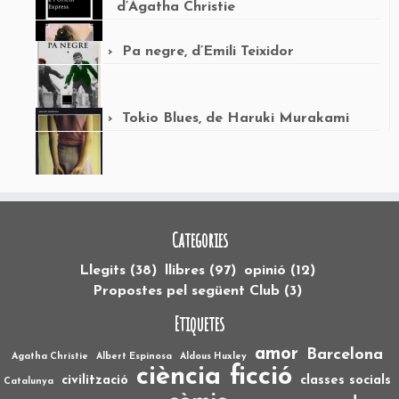
d’Agatha Christie
Pa negre, d’Emili Teixidor
Tokio Blues, de Haruki Murakami
Categories
Llegits
(38)
llibres
(97)
opinió
(12)
Propostes pel següent Club
(3)
Etiquetes
amor
Barcelona
Agatha Christie
Albert Espinosa
Aldous Huxley
ciència ficció
civilització
classes socials
Catalunya