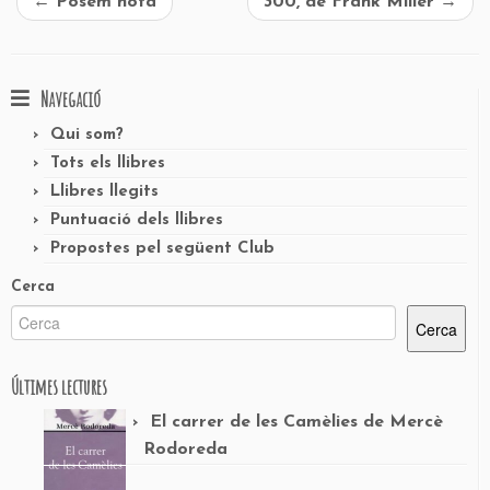
←
Posem nota
300, de Frank Miller
→
Navegació
Qui som?
Tots els llibres
Llibres llegits
Puntuació dels llibres
Propostes pel següent Club
Cerca
Cerca
Últimes lectures
El carrer de les Camèlies de Mercè
Rodoreda