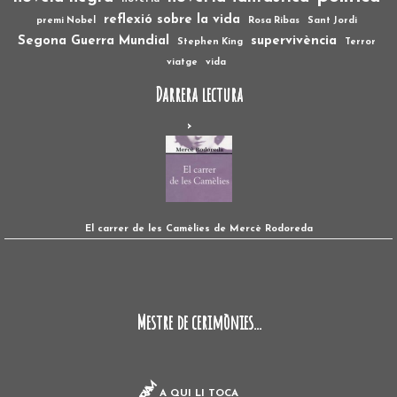
reflexió sobre la vida
premi Nobel
Rosa Ribas
Sant Jordi
Segona Guerra Mundial
supervivència
Stephen King
Terror
viatge
vida
Darrera lectura
El carrer de les Camèlies de Mercè Rodoreda
Mestre de cerimònies...
A QUI LI TOCA