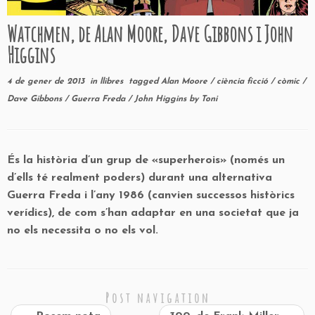
Watchmen, de Alan Moore, Dave Gibbons i John
Higgins
4 de gener de 2013
in
llibres
tagged
Alan Moore
/
ciència ficció
/
còmic
/
Dave Gibbons
/
Guerra Freda
/
John Higgins
by
Toni
És la història d’un grup de «superherois» (només un
d’ells té realment poders) durant una alternativa
Guerra Freda i l’any 1986 (canvien successos històrics
verídics), de com s’han adaptar en una societat que ja
no els necessita o no els vol.
Post navigation