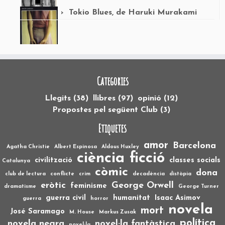
Tokio Blues, de Haruki Murakami
Categories
Llegits
(38)
llibres
(97)
opinió
(12)
Propostes pel següent Club
(3)
Etiquetes
amor
Barcelona
Agatha Christie
Albert Espinosa
Aldous Huxley
ciència ficció
civilització
classes socials
Catalunya
còmic
dona
club de lectura
conflicte
crim
decadència
distòpia
eròtic
George Orwell
feminisme
dramatisme
George Turner
guerra civil
humanitat
Isaac Asimov
guerra
horror
novela
mort
José Saramago
M. House
Markus Zusak
política
novela negra
novel·la fantàstica
novel·la