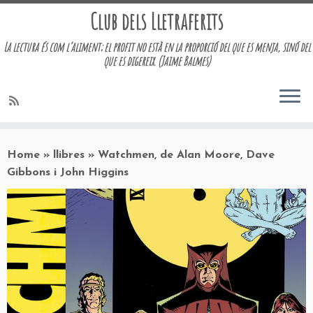
Club dels Lletraferits
La lectura és com l’aliment; el profit no està en la proporció del que es menja, sinó del
que es digereix. (Jaime Balmes)
Skip
to
Home
»
llibres
»
Watchmen, de Alan Moore, Dave
content
Gibbons i John Higgins