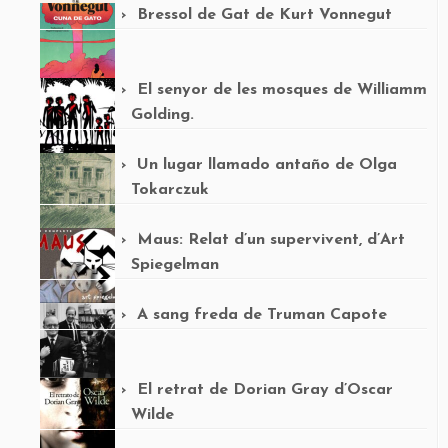
Bressol de Gat de Kurt Vonnegut
El senyor de les mosques de Williamm
Golding.
Un lugar llamado antaño de Olga
Tokarczuk
Maus: Relat d’un supervivent, d’Art
Spiegelman
A sang freda de Truman Capote
El retrat de Dorian Gray d’Oscar
Wilde