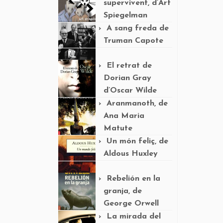
supervivent, d’Art
Spiegelman
A sang freda de
Truman Capote
El retrat de
Dorian Gray
d’Oscar Wilde
Aranmanoth, de
Ana Maria
Matute
Un món feliç, de
Aldous Huxley
Rebelión en la
granja, de
George Orwell
La mirada del