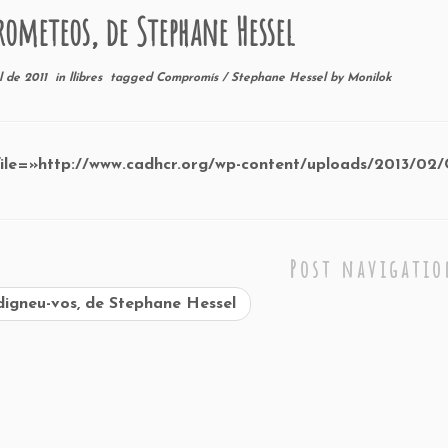
ometeos, de Stephane Hessel
l de 2011
in
llibres
tagged
Compromís
/
Stephane Hessel
by
Monilok
file=»http://www.cadhcr.org/wp-content/uploads/2013/0
Post navigati
igneu-vos, de Stephane Hessel