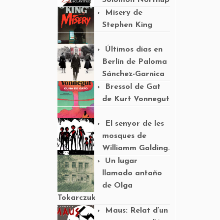
Solomon Northup
Misery de
Stephen King
Últimos días en
Berlín de Paloma
Sánchez-Garnica
Bressol de Gat
de Kurt Vonnegut
El senyor de les
mosques de
Williamm Golding.
Un lugar
llamado antaño
de Olga
Tokarczuk
Maus: Relat d’un