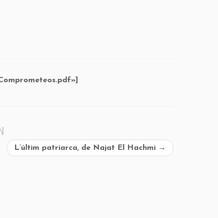
2/Comprometeos.pdf»]
on
L’últim patriarca, de Najat El Hachmi
→