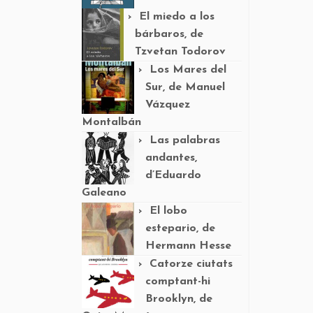
El miedo a los
bárbaros, de
Tzvetan Todorov
Los Mares del
Sur, de Manuel
Vázquez
Montalbán
Las palabras
andantes,
d’Eduardo
Galeano
El lobo
estepario, de
Hermann Hesse
Catorze ciutats
comptant-hi
Brooklyn, de