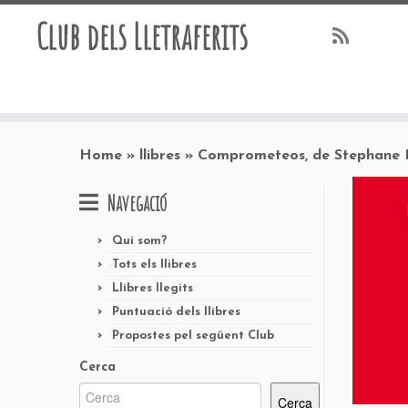
Club dels Lletraferits
Skip
to
Home
»
llibres
»
Comprometeos, de Stephane 
content
Navegació
Qui som?
Tots els llibres
Llibres llegits
Puntuació dels llibres
Propostes pel següent Club
Cerca
Cerca