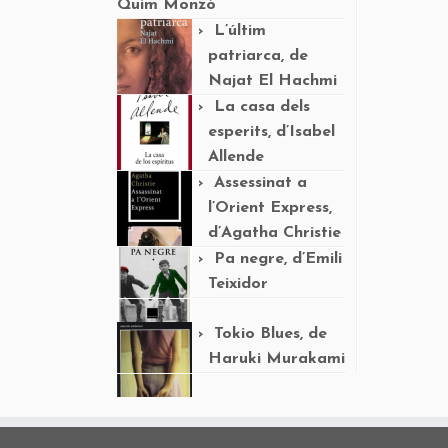
Quim Monzó
L’últim
patriarca, de
Najat El Hachmi
La casa dels
esperits, d’Isabel
Allende
Assessinat a
l’Orient Express,
d’Agatha Christie
Pa negre, d’Emili
Teixidor
Tokio Blues, de
Haruki Murakami