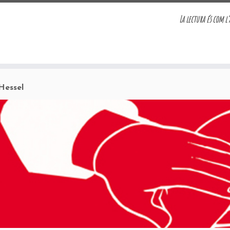
La lectura és com l’
Hessel