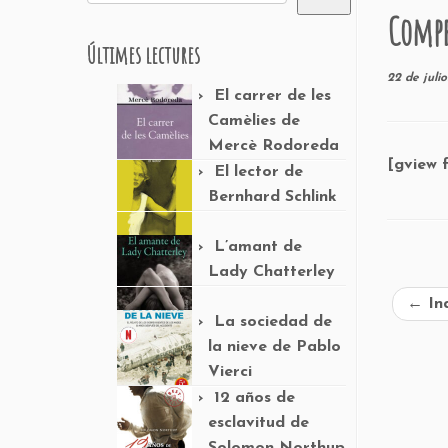
Compr
Últimes lectures
22 de julio
El carrer de les
Camèlies de
Mercè Rodoreda
[gview 
El lector de
Bernhard Schlink
L’amant de
Lady Chatterley
←
Ind
La sociedad de
la nieve de Pablo
Vierci
12 años de
esclavitud de