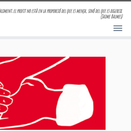
aliment; el profit no està en la proporció del que es menja, sinó del que es digereix.
(Jaime Balmes)